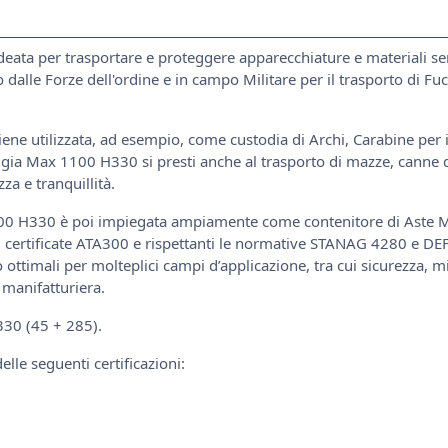
deata per trasportare e proteggere apparecchiature e materiali sens
dalle Forze dell'ordine e in campo Militare per il trasporto di Fuc
ene utilizzata, ad esempio, come custodia di Archi, Carabine per 
aligia Max 1100 H330 si presti anche al trasporto di mazze, canne
za e tranquillità.
100 H330 è poi impiegata ampiamente come contenitore di Aste Mi
, certificate ATA300 e rispettanti le normative STANAG 4280 e DE
 ottimali per molteplici campi d’applicazione, tra cui sicurezza, mil
a manifatturiera.
330 (45 + 285).
le seguenti certificazioni: