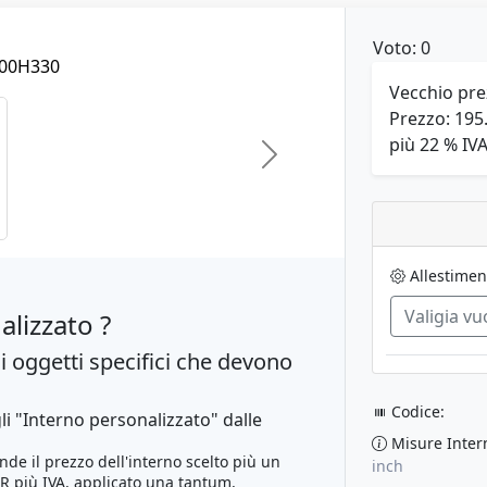
Voto: 0
Vecchio pr
Prezzo:
195
più 22 % IV
Next
Allestimen
Valigia vu
alizzato ?
i oggetti specifici che devono
Codice:
li "Interno personalizzato" dalle
Misure Inter
de il prezzo dell'interno scelto più un
inch
R più IVA
, applicato una tantum,