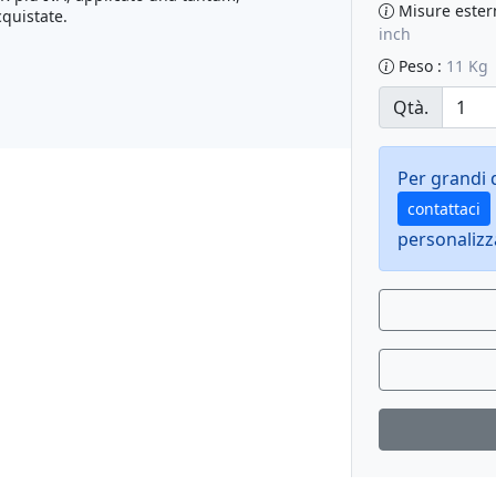
Misure ester
quistate.
inch
Peso
:
11 Kg
Qtà.
Per grandi q
contattaci
personalizz