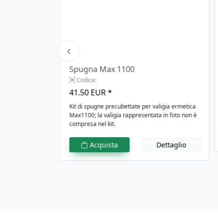
Spugna Max 1100
Codice:
41.50 EUR *
R
a IP67 in
Kit di spugne precubettate per valigia ermetica
mm 800 x 370 x H
Max1100; la valigia rappresentata in foto non è
compresa nel kit.
Configura
Acquista
Dettaglio