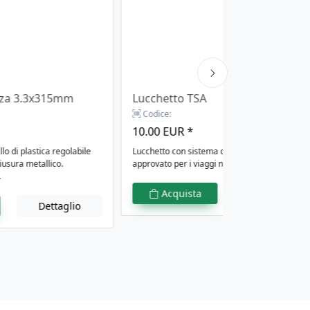
ezza 3.3x315mm
Lucchetto TSA
Codice:
10.00 EUR *
illo di plastica regolabile
Lucchetto con sistema di chiusura TSA,
usura metallico.
approvato per i viaggi negli Stati Uniti.
.
Acquista
Dettaglio
Dettaglio