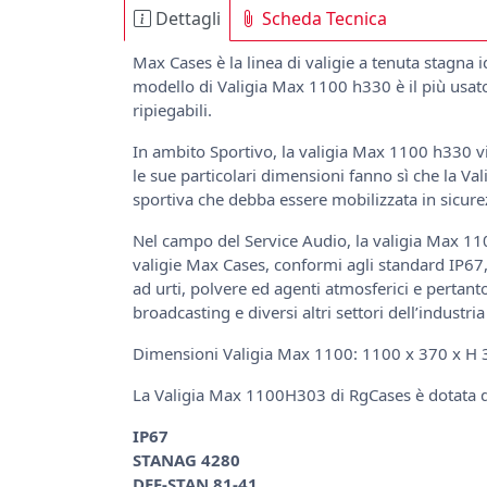
Dettagli
Scheda Tecnica
Max Cases è la linea di valigie a tenuta stagna i
modello di Valigia Max 1100 h330 è il più usato 
ripiegabili.
In ambito Sportivo, la valigia Max 1100 h330 vi
le sue particolari dimensioni fanno sì che la V
sportiva che debba essere mobilizzata in sicurez
Nel campo del Service Audio, la valigia Max 1
valigie Max Cases, conformi agli standard IP67
ad urti, polvere ed agenti atmosferici e pertanto
broadcasting e diversi altri settori dell’industri
Dimensioni Valigia Max 1100: 1100 x 370 x H 
La Valigia Max 1100H303 di RgCases è dotata del
IP67
STANAG 4280
DEF-STAN 81-41